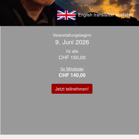
English translation available
Veranstaltungsbeginn
9. Juni 2026
für alle
CHF 150,00
für Mitglieder
CHF 140,00
Jetzt teilnehmen!