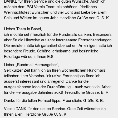
DANKE für Ihren Service und die guten Wünsche. Auch ich
möchte dem PSI-Verein-Team ein schönes, friedliches
Weihnachtsfest wünschen und viel Licht und Liebe bei allem
Sein und Wirken im neuen Jahr. Herzliche Grüße von C. S. K.
BPV!
Liebes Team in Basel,
Wir bedanken uns für Ihre Mitarbeit! Die Werbung wurde sehr
ich möchte sehr herzlich für die Rundmails danken. Besonders
gut gemacht und hat dazu beigetragen, mehrere neue Kunden
aber für die Hinweise auf sehr interessante Fernsehsendungen.
für unser Online-Casino zu gewinnen. Wir waren angenehm
Die meisten hätte ich garantiert übersehen. An einigen hatte ich
überrascht, dass Sie mit der Glücksspielbranche
besondere Freude. Schöne, erholsame und besinnliche
zusammenarbeiten. Daher freuen wir uns, Werbematerial für die
Feiertage wünscht Ihnen E.S.
Kampagne "
5 eur einzahlen 25 eur bonus
" für alle unsere
Websites veröffentlicht zu haben. In naher Zukunft planen wir,
Lieber „Rundmail-Herausgeber“,
wieder mit Ihnen zusammenzuarbeiten. Danke!
Seit kurzer Zeit kann ich an Ihren wöchentlichen Rundmails
Orbz, Tim
teilhaben. Ihre Vorschau inklusive Fernsehtipps finde ich
äusserst interessant und anregend. Danke für die
ausgezeichnete Idee der Durchführung – auch wenn viel Arbeit
für die Herausgabe dahintersteckt! Freundliche Grüsse, E. R.
Danke für die tollen Fernsehtipps. Freundliche Grüße S. B.
Vielen DANK für den netten Service. Gute Zeit wünsche ich
Ihnen allen. Herzliche Grüße C. S. K.