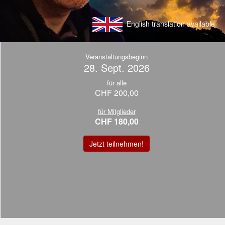
English translation available
Veranstaltungsbeginn
28. Sept. 2026
für alle
CHF 200,00
für Mitglieder
CHF 180,00
Jetzt teilnehmen!