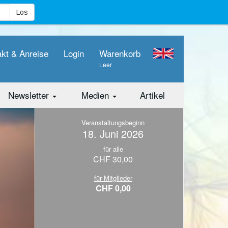
akt & Anreise
Login
Warenkorb
Leer
Newsletter
Medien
Artikel
Veranstaltungsbeginn
18. Juni 2026
für alle
CHF 30,00
für Mitglieder
CHF 0,00