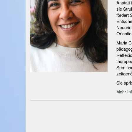
Anstatt
sie Stru
fördert 
Entsche
Neuorie
Orientie
Maria Cl
pädagog
Reflexio
therapeu
Seminar
zeitgenö
Sie spri
Mehr In