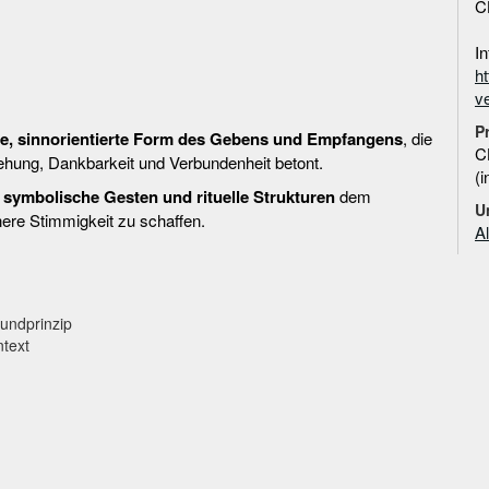
C
I
ht
ve
P
e, sinnorientierte Form des Gebens und Empfangens
, die
C
ehung, Dankbarkeit und Verbundenheit betont.
(
e
symbolische Gesten und rituelle Strukturen
dem
U
nere Stimmigkeit zu schaffen.
A
rundprinzip
text