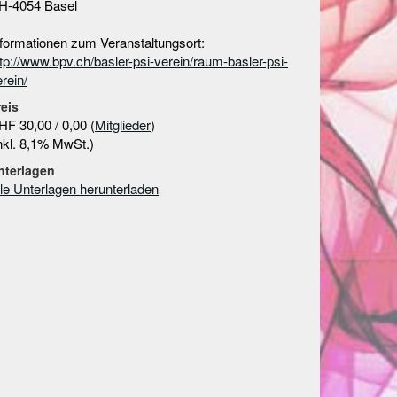
H-4054 Basel
nformationen zum Veranstaltungsort:
tp://www.bpv.ch/basler-psi-verein/raum-basler-psi-
rein/
reis
HF 30,00 / 0,00 (
Mitglieder
)
inkl. 8,1% MwSt.)
nterlagen
lle Unterlagen herunterladen