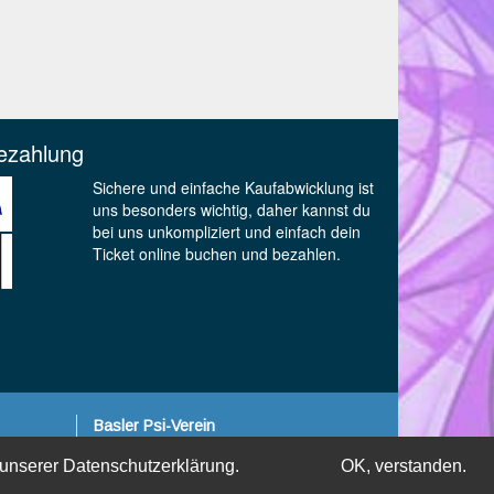
ezahlung
Sichere und einfache Kaufabwicklung ist
uns besonders wichtig, daher kannst du
bei uns unkompliziert und einfach dein
Ticket online buchen und bezahlen.
Basler Psi-Verein
Neuweilerstrasse 15
 unserer
Datenschutzerklärung.
OK, verstanden.
CH-4054 Basel
T +41 61 383 97 20