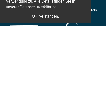
Verwendung zu. Alle Details finden Sie in
unserer
Datenschutzerklärung.
50 Jahre Erfahrung
Gemeinnütziger Verein
OK, verstanden.
Weltbekannte Referenten
Zusatzleistungen
Einfache und sichere Bezahlung
Sichere und einfache Kaufabwicklung ist uns besonders wichtig,