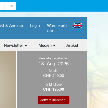
akt & Anreise
Login
Warenkorb
Leer
Newsletter
Medien
Artikel
Veranstaltungsbeginn
18. Aug. 2026
für alle
CHF 240,00
für Mitglieder
CHF 195,00
Jetzt teilnehmen!