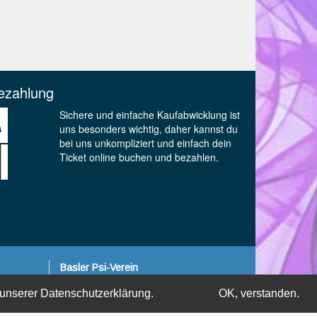
ezahlung
Sichere und einfache Kaufabwicklung ist
uns besonders wichtig, daher kannst du
bei uns unkompliziert und einfach dein
Ticket online buchen und bezahlen.
Basler Psi-Verein
Neuweilerstrasse 15
 unserer
Datenschutzerklärung.
OK, verstanden.
CH-4054 Basel
T +41 61 383 97 20