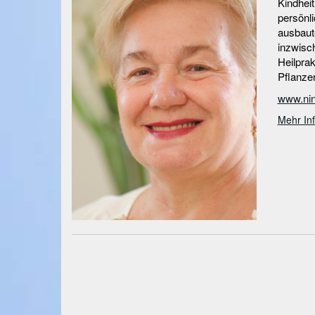
Kindheit
persönli
ausbaute
inzwisc
Heilpra
Pflanzen
www.nin
Mehr In