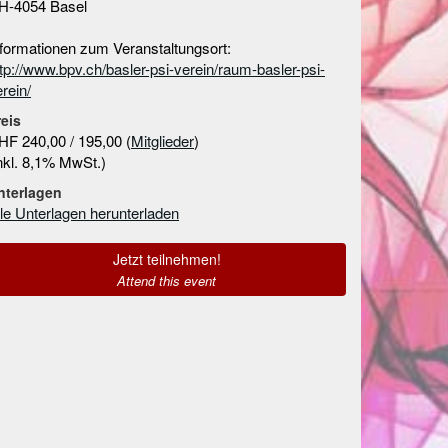
H-4054 Basel
nformationen zum Veranstaltungsort:
tp://www.bpv.ch/basler-psi-verein/raum-basler-psi-
rein/
reis
HF 240,00 / 195,00 (
Mitglieder
)
inkl. 8,1% MwSt.)
nterlagen
lle Unterlagen herunterladen
Jetzt teilnehmen!
Attend this event