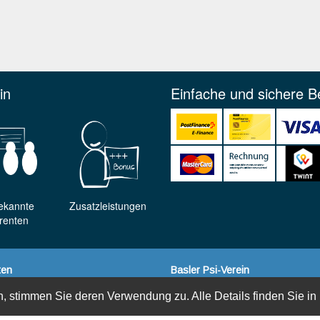
in
Einfache und sichere B
ekannte
Zusatzleistungen
renten
ten
Basler Psi-Verein
Kontakt & Anreise
, stimmen Sie deren Verwendung zu. Alle Details finden Sie in
Team
Geschichte