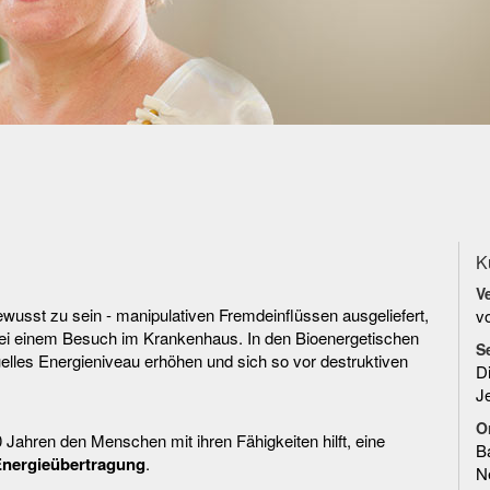
K
V
wusst zu sein - manipulativen Fremdeinflüssen ausgeliefert,
v
 bei einem Besuch im Krankenhaus. In den Bioenergetischen
S
uelles Energieniveau erhöhen und sich so vor destruktiven
D
J
O
0 Jahren den Menschen mit ihren Fähigkeiten hilft, eine
B
 Energieübertragung
.
N