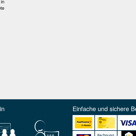
in
te
in
Einfache und sichere B