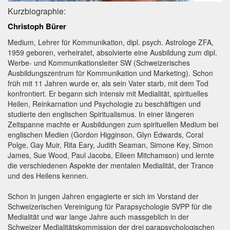
Kurzbiographie:
Christoph Bürer
Medium, Lehrer für Kommunikation, dipl. psych. Astrologe ZFA,
1959 geboren, verheiratet, absolvierte eine Ausbildung zum dipl.
Werbe- und Kommunikationsleiter SW (Schweizerisches
Ausbildungszentrum für Kommunikation und Marketing). Schon
früh mit 11 Jahren wurde er, als sein Vater starb, mit dem Tod
konfrontiert. Er begann sich intensiv mit Medialität, spirituelles
Heilen, Reinkarnation und Psychologie zu beschäftigen und
studierte den englischen Spiritualismus. In einer längeren
Zeitspanne machte er Ausbildungen zum spirituellen Medium bei
englischen Medien (Gordon Higginson, Glyn Edwards, Coral
Polge, Gay Muir, Rita Eary, Judith Seaman, Simone Key, Simon
James, Sue Wood, Paul Jacobs, Eileen Mitchamson) und lernte
die verschiedenen Aspekte der mentalen Medialität, der Trance
und des Heilens kennen.
Schon in jungen Jahren engagierte er sich im Vorstand der
Schweizerischen Vereinigung für Parapsychologie SVPP für die
Medialität und war lange Jahre auch massgeblich in der
Schweizer Medialitätskommission der drei parapsychologischen