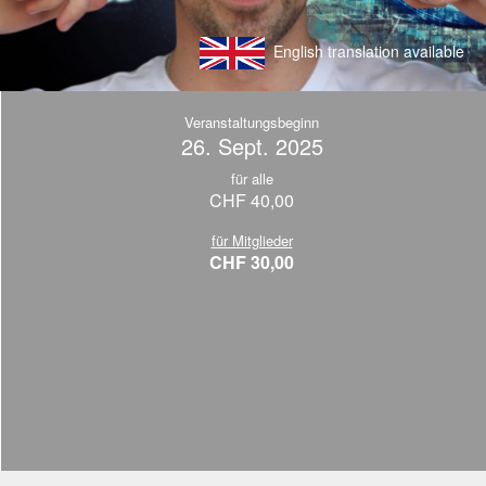
English translation available
Veranstaltungsbeginn
26. Sept. 2025
für alle
CHF 40,00
für Mitglieder
CHF 30,00