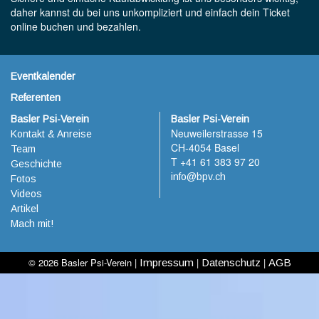
daher kannst du bei uns unkompliziert und einfach dein Ticket
online buchen und bezahlen.
Eventkalender
Referenten
Basler Psi-Verein
Basler Psi-Verein
Neuweilerstrasse 15
Kontakt & Anreise
CH-4054 Basel
Team
T +41 61 383 97 20
Geschichte
info@bpv.ch
Fotos
Videos
Artikel
Mach mit!
© 2026 Basler Psi-Verein |
|
|
Impressum
Datenschutz
AGB