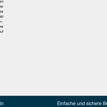
en
er
es
ist
».
ow
uf
in
Einfache und sichere B