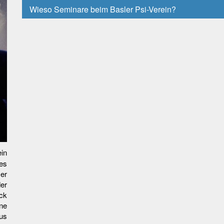
Wieso Seminare beim Basler Psi-Verein?
ein
es
er
der
ck
ine
us