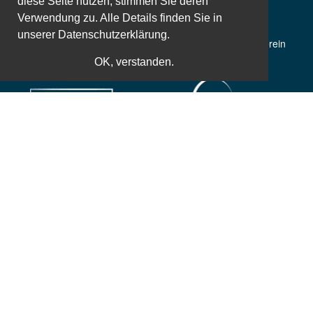
diese Seite nutzen, stimmen Sie deren
Verwendung zu. Alle Details finden Sie in
unserer
Datenschutzerklärung.
50 Jahre Erfahrung
Gemeinnütziger Verein
OK, verstanden.
Weltbekannte Referenten
Zusatzleistungen
Einfache und sichere Bezahlung