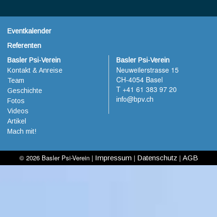
Eventkalender
Referenten
Basler Psi-Verein
Basler Psi-Verein
Neuweilerstrasse 15
Kontakt & Anreise
CH-4054 Basel
Team
T +41 61 383 97 20
Geschichte
info@bpv.ch
Fotos
Videos
Artikel
Mach mit!
© 2026 Basler Psi-Verein |
|
|
Impressum
Datenschutz
AGB