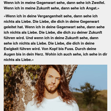
Wenn ich in meine Gegenwart sehe, dann sehe ich Zweifel.
Wenn ich in meine Zukunft sehe, dann sehe ich Angst.»
«Wenn ich in deine Vergangenheit sehe, dann sehe ich
nichts als Liebe. Die Liebe, die dich in deine Gegenwart
geleitet hat. Wenn ich in deine Gegenwart sehe, dann sehe
ich nichts als Liebe. Die Liebe, die dich zu deiner Zukunft
führen wird. Und wenn ich in deine Zukunft sehe, dann
sehe ich nichts als Liebe. Die Liebe, die dich in deine
Ewigkeit führen wird. Von Kopf bis Fuss. Durch deine
Augen bis in dein Herz. Wohin ich auch sehe, ich sehe in dir
nichts als Liebe.»