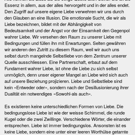
Essenz in allem, aus der alles hervorgeht und in der alles endet.
Den Zugriff auf unsere eigene Liebe verwehren wir uns durch
den Glauben an eine Illusion. Die emotionale Sucht, die wir als
Liebe bezeichnen, bildet mit der Abhängigkeit von
Bedeutsamkeit und der Angst vor der Einsamkeit den Gegenpol
wahrer Liebe. Wir versehen den Raum zu unserer Liebe mit
Bedingungen und füllen ihn mit Erwartungen. Selten gewähren
wir anderen den Zutritt zu diesem Raum, weil wir auch uns
selbst durch mangelnde Selbstliebe von dem Zentrum unserer
Quelle ausschliessen. Eine Partnerschaft, erbaut auf dem
Fundament wahrer Liebe, ist ohne die Liebe zu sich selbst
unmöglich, denn unser eigener Mangel an Liebe wird sich auch
auf unsere Beziehung projizieren. Liebe und Selbstliebe sind
kein «Entweder oder», sondern nach der Desillusionierung ihrer
Dualität ein notwendiges «Sowohl-als auch».
Es existieren keine unterschiedlichen Formen von Liebe. Die
bedingungslose Liebe ist wie der weisse Schimmel, die runde
Kugel oder die zwei Zwillinge. Verschiedene Wörter, die einander
entsprechen. Liebe ist immer bedingungslos. Ansonsten ist es
keine Liebe, sondern eine unter einer leeren Worthülse getarnte