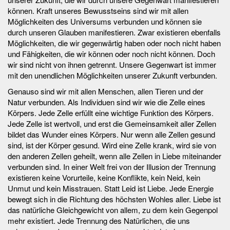
können. Kraft unseres Bewusstseins sind wir mit allen
Möglichkeiten des Universums verbunden und können sie
durch unseren Glauben manifestieren. Zwar existieren ebenfalls
Möglichkeiten, die wir gegenwärtig haben oder noch nicht haben
und Fähigkeiten, die wir können oder noch nicht können. Doch
wir sind nicht von ihnen getrennt. Unsere Gegenwart ist immer
mit den unendlichen Möglichkeiten unserer Zukunft verbunden.
Genauso sind wir mit allen Menschen, allen Tieren und der
Natur verbunden. Als Individuen sind wir wie die Zelle eines
Körpers. Jede Zelle erfüllt eine wichtige Funktion des Körpers.
Jede Zelle ist wertvoll, und erst die Gemeinsamkeit aller Zellen
bildet das Wunder eines Körpers. Nur wenn alle Zellen gesund
sind, ist der Körper gesund. Wird eine Zelle krank, wird sie von
den anderen Zellen geheilt, wenn alle Zellen in Liebe miteinander
verbunden sind. In einer Welt frei von der Illusion der Trennung
existieren keine Vorurteile, keine Konflikte, kein Neid, kein
Unmut und kein Misstrauen. Statt Leid ist Liebe. Jede Energie
bewegt sich in die Richtung des höchsten Wohles aller. Liebe ist
das natürliche Gleichgewicht von allem, zu dem kein Gegenpol
mehr existiert. Jede Trennung des Natürlichen, die uns