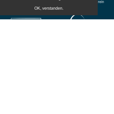
50 Jahre Erfahrung
Gemeinnütziger Verein
OK, verstanden.
Weltbekannte Referenten
Zusatzleistungen
Einfache und sichere Bezahlung
Sichere und einfache Kaufabwicklung ist uns besonders wichtig,
daher kannst du bei uns unkompliziert und einfach dein Ticket