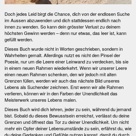
Doch jedes Leid birgt die Chance, dich von der endlosen Suche
im Aussen abzuwenden und dich stattdessen endlich nach
innen zu wenden. So kann dein grösster Verlust zu deinem
höchsten Gewinn werden – denn nur etwas, das leer ist, kann
gefüllt werden.
Dieses Buch wurde nicht in Worten geschrieben, sondern in
Wahrheiten gemalt. Allerdings nutzt es nicht den Pinsel der
Poesie, nur um die Leere einer Leinwand zu verdecken, bis sie
in einem neuen Rahmen wiederkehrt. Wenn wir unserer Leere
einen neuen Rahmen schenken, den wir jedoch mit alten
Grenzen füllen, werden wir auch das nächste Bild unseres
Lebens als Suchender zeichnen. Erst wenn wir alle Rahmen
verlieren, können wir in den Farben der Unendlichkeit das
Meisterwerk unseres Lebens malen.
Dieses Buch wird dich lehren, jeder zu sein, während du jemand
bist. Sobald du dieses Bewusstsein erreichst, verlässt du deine
Grenzen und öffnest das Tor zu deiner Unendlichkeit. Um nicht
mehr ein Opfer deiner Lebensumstände zu sein, erfährst du, wie
du deine Gedanken und Gefühle nutzen kannst, damit du durch