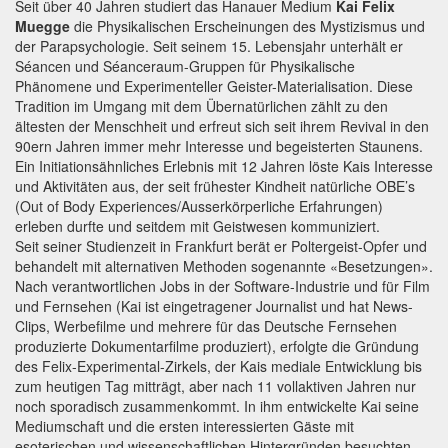
Seit über 40 Jahren studiert das Hanauer Medium
Kai Felix
Muegge
die Physikalischen Erscheinungen des Mystizismus und
der Parapsychologie. Seit seinem 15. Lebensjahr unterhält er
Séancen und Séanceraum-Gruppen für Physikalische
Phänomene und Experimenteller Geister-Materialisation. Diese
Tradition im Umgang mit dem Übernatürlichen zählt zu den
ältesten der Menschheit und erfreut sich seit ihrem Revival in den
90ern Jahren immer mehr Interesse und begeisterten Staunens.
Ein Initiationsähnliches Erlebnis mit 12 Jahren löste Kais Interesse
und Aktivitäten aus, der seit frühester Kindheit natürliche OBE’s
(Out of Body Experiences/Ausserkörperliche Erfahrungen)
erleben durfte und seitdem mit Geistwesen kommuniziert.
Seit seiner Studienzeit in Frankfurt berät er Poltergeist-Opfer und
behandelt mit alternativen Methoden sogenannte «Besetzungen».
Nach verantwortlichen Jobs in der Software-Industrie und für Film
und Fernsehen (Kai ist eingetragener Journalist und hat News-
Clips, Werbefilme und mehrere für das Deutsche Fernsehen
produzierte Dokumentarfilme produziert), erfolgte die Gründung
des Felix-Experimental-Zirkels, der Kais mediale Entwicklung bis
zum heutigen Tag mitträgt, aber nach 11 vollaktiven Jahren nur
noch sporadisch zusammenkommt. In ihm entwickelte Kai seine
Mediumschaft und die ersten interessierten Gäste mit
esoterischen und wissenschaftlichen Hintergründen besuchten