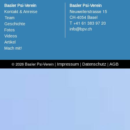
Basler Psi-Verein
Basler Psi-Verein
Neuweilerstrasse 15
Kontakt & Anreise
CH-4054 Basel
Team
T +41 61 383 97 20
Geschichte
info@bpv.ch
Fotos
Videos
Artikel
Mach mit!
© 2026 Basler Psi-Verein |
|
|
Impressum
Datenschutz
AGB