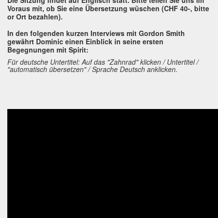
Die Sitzung findet auf Englisch statt. Bitte teilen Sie uns im
Voraus mit, ob Sie eine Übersetzung wüschen (CHF 40-, bitte
or Ort bezahlen).
In den folgenden kurzen Interviews mit Gordon Smith
gewährt Dominic einen Einblick in seine ersten
Begegnungen mit Spirit:
Für deutsche Untertitel: Auf das "Zahnrad" klicken / Untertitel /
"automatisch übersetzen" / Sprache Deutsch anklicken.