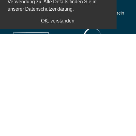
Verwendung zu. Alle Details finden Sie in
unserer
Datenschutzerklärung.
50 Jahre Erfahrung
Gemeinnütziger Verein
OK, verstanden.
Weltbekannte Referenten
Zusatzleistungen
Einfache und sichere Bezahlung
Sichere und einfache Kaufabwicklung ist uns besonders wichtig,