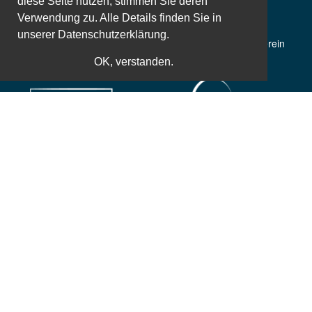
diese Seite nutzen, stimmen Sie deren
Verwendung zu. Alle Details finden Sie in
unserer
Datenschutzerklärung.
50 Jahre Erfahrung
Gemeinnütziger Verein
OK, verstanden.
Weltbekannte Referenten
Zusatzleistungen
Einfache und sichere Bezahlung