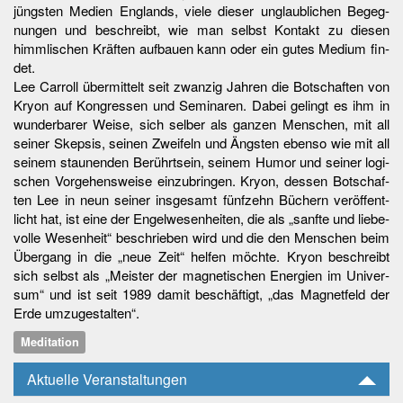
jüngs­ten Me­di­en Eng­lands, vie­le die­ser un­glaub­li­chen Be­geg­
nun­gen und be­schreibt, wie man selbst Kon­takt zu die­sen
himm­li­schen Kräf­ten auf­bau­en kann oder ein gu­tes Me­di­um fin­
det.
Lee Car­roll über­mit­telt seit zwan­zig Jah­ren die Bot­schaf­ten von
Kryon auf Kon­g­res­sen und Se­mi­na­ren. Da­bei ge­lingt es ihm in
wun­der­ba­rer Wei­se, sich sel­ber als gan­zen Men­schen, mit all
sei­ner Skep­sis, sei­nen Zwei­feln und Ängs­ten eben­so wie mit all
sei­nem stau­nen­den Be­rührt­sein, sei­nem Hu­mor und sei­ner lo­gi­
schen Vor­ge­hens­wei­se ein­zu­brin­gen. Kryon, des­sen Bot­schaf­
ten Lee in neun sei­ner ins­ge­s­amt fünf­zehn Bü­chern ver­öf­f­ent­
licht hat, ist ei­ne der En­gel­we­sen­hei­ten, die als „sanf­te und lie­be­
vol­le We­sen­heit“ be­schrie­ben wird und die den Men­schen beim
Über­gang in die „neue Zeit“ hel­fen möch­te. Kryon be­schreibt
sich selbst als „Meis­ter der ma­g­ne­ti­schen En­er­gi­en im Uni­ver­
sum“ und ist seit 1989 da­mit be­schäf­tigt, „das Ma­g­net­feld der
Er­de um­zu­ge­s­tal­ten“.
Meditation
Aktuelle Veranstaltungen