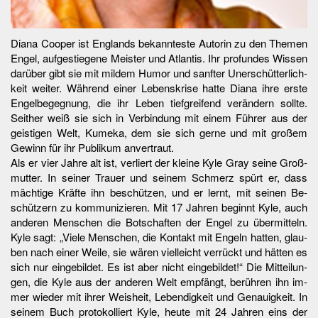
Dia­na Co­oper ist Eng­lands be­kann­tes­te Au­to­rin zu den The­men
En­gel, auf­ge­s­tie­ge­ne Meis­ter und At­lan­tis. Ihr pro­fun­des Wis­sen
dar­über gibt sie mit mil­dem Hu­mor und sanf­ter Un­er­schüt­ter­lich­
keit wei­ter. Wäh­rend ei­ner Le­bens­kri­se hat­te Dia­na ih­re ers­te
En­gel­be­geg­nung, die ihr Le­ben tief­grei­fend ver­än­dern soll­te.
Seit­her weiß sie sich in Ver­bin­dung mit ei­nem Füh­rer aus der
geis­ti­gen Welt, Ku­me­ka, dem sie sich ger­ne und mit gro­ßem
Ge­winn für ihr Pu­b­li­kum an­ver­traut.
Als er vier Jah­re alt ist, ver­liert der klei­ne Kyle Gray sei­ne Gro­ß­
mut­ter. In sei­ner Trau­er und sei­nem Schmerz spürt er, dass
mäch­ti­ge Kräf­te ihn be­schüt­zen, und er lernt, mit sei­nen Be­
schüt­zern zu kom­mu­ni­zie­ren. Mit 17 Jah­ren be­ginnt Kyle, auch
an­de­ren Men­schen die Bot­schaf­ten der En­gel zu über­mit­teln.
Kyle sagt: „Vie­le Men­schen, die Kon­takt mit En­geln hat­ten, glau­
ben nach ei­ner Wei­le, sie wä­ren viel­leicht ver­rückt und hät­ten es
sich nur ein­ge­bil­det. Es ist aber nicht ein­ge­bil­det!“ Die Mit­tei­lun­
gen, die Kyle aus der an­de­ren Welt emp­fängt, be­rüh­ren ihn im­
mer wie­der mit ih­rer Weis­heit, Le­ben­dig­keit und Ge­nau­ig­keit. In
sei­nem Buch pro­to­kol­liert Kyle, heu­te mit 24 Jah­ren eins der