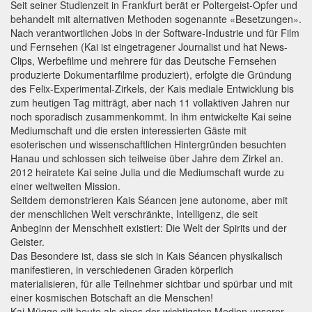
Seit seiner Studienzeit in Frankfurt berät er Poltergeist-Opfer und
behandelt mit alternativen Methoden sogenannte «Besetzungen».
Nach verantwortlichen Jobs in der Software-Industrie und für Film
und Fernsehen (Kai ist eingetragener Journalist und hat News-
Clips, Werbefilme und mehrere für das Deutsche Fernsehen
produzierte Dokumentarfilme produziert), erfolgte die Gründung
des Felix-Experimental-Zirkels, der Kais mediale Entwicklung bis
zum heutigen Tag mitträgt, aber nach 11 vollaktiven Jahren nur
noch sporadisch zusammenkommt. In ihm entwickelte Kai seine
Mediumschaft und die ersten interessierten Gäste mit
esoterischen und wissenschaftlichen Hintergründen besuchten
Hanau und schlossen sich teilweise über Jahre dem Zirkel an.
2012 heiratete Kai seine Julia und die Mediumschaft wurde zu
einer weltweiten Mission.
Seitdem demonstrieren Kais Séancen jene autonome, aber mit
der menschlichen Welt verschränkte, Intelligenz, die seit
Anbeginn der Menschheit existiert: Die Welt der Spirits und der
Geister.
Das Besondere ist, dass sie sich in Kais Séancen physikalisch
manifestieren, in verschiedenen Graden körperlich
materialisieren, für alle Teilnehmer sichtbar und spürbar und mit
einer kosmischen Botschaft an die Menschen!
Kai Mügge gilt heute als eines der wichtigsten Medien unserer