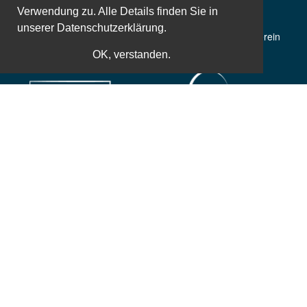
Verwendung zu. Alle Details finden Sie in
unserer
Datenschutzerklärung.
50 Jahre Erfahrung
Gemeinnütziger Verein
OK, verstanden.
Weltbekannte Referenten
Zusatzleistungen
Einfache und sichere Bezahlung