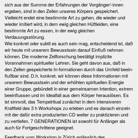
sich aus der Summe der Erfahrungen der Vorgänger/-innen
ergeben, sind in den Zellen unseres Körpers gespeichert.
Vielleicht endet eine bestimmte Art zu gehen, die wieder und
wieder imitiert wird, in dem ewig gleichen Hüftleiden, eine
bestimmte Art zu essen, in der ewig gleichen
Verdauungsstörung.
Wie konkret oder subtil es auch sein mag, entscheidend ist, daß
wir heute mit unserem Bewusstsein darauf Einfluß nehmen
können. Die moderne Zell­for­schung bestätigt implizite
Vorannahmen spiritueller Lehren. Sie geht davon aus, daß in
den Zellen gespeicherte In-formationen durch das Umfeld beein­
fluß­bar sind. D.h. konkret, wir können diese Informationen mit
unserem Be­wusstsein und der erhöhten spirituellen Energie
einer Gruppe, gebündelt in einer ge­mein­­samen Intention, extrem
beeinflussen und im Idealfall aus dem Körper herauslösen. Es
ist sinnvoll, das Tempelritual zunächst in dem inten­si­veren
Kraftfeld des 3 h Workshops zu erleben und es danach einzeln
mit der dafür extra produzierten CD weiter zu praktizieren und
zu vertiefen. 7 GENERATIONEN ist sowohl für Anfänger als
auch für Fortgeschrittene geeignet.
Feedback vom Workshop in Zürich anlässlich des