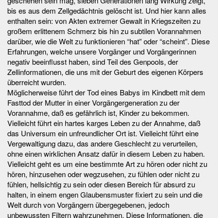
geschehen sein mag, sieben Generationen lang Wirkung zeigt,
bis es aus dem Zellgedächtnis gelöscht ist. Und hier kann alles
enthalten sein: von Akten extremer Gewalt in Kriegszeiten zu
großem erlittenem Schmerz bis hin zu subtilen Vorannahmen
darüber, wie die Welt zu funktionieren “hat” oder “scheint”. Diese
Erfahrungen, welche unsere Vorgänger und Vorgängerinnen
negativ beeinflusst haben, sind Teil des Genpools, der
Zellinformationen, die uns mit der Geburt des eigenen Körpers
überreicht wurden.
Möglicherweise führt der Tod eines Babys im Kindbett mit dem
Fasttod der Mutter in einer Vorgängergeneration zu der
Vorannahme, daß es gefährlich ist, Kinder zu bekommen.
Vielleicht führt ein hartes karges Leben zu der Annahme, daß
das Universum ein unfreundlicher Ort ist. Vielleicht führt eine
Vergewaltigung dazu, das andere Geschlecht zu verurteilen,
ohne einen wirklichen Ansatz dafür in diesem Leben zu haben.
Vielleicht geht es um eine bestimmte Art zu hören oder nicht zu
hören, hinzusehen oder wegzusehen, zu fühlen oder nicht zu
fühlen, hellsichtig zu sein oder diesen Bereich für absurd zu
halten, in einem engen Glaubensmuster fixiert zu sein und die
Welt durch von Vorgängern übergegebenen, jedoch
unbewussten Filtern wahrzunehmen. Diese Informationen, die